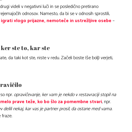
drugi videli v negativni luči in se posledično pretirano
prejemajočih odnosov. Namesto, da bi se v odnosih sprostili,
igrati vlogo prijazne, nemoteče in ustrežljive osebe
–
 ker ste to, kar ste
, da taki kot ste, niste v redu. Začeli boste (še bolj) verjeti,
ravičilo
 so npr.
opravičevanje, ker vam je nekdo v restavraciji stopil na
 imelo prave teže, ko bo šlo za pomembne stvari
, npr.
ljev delili nekaj, kar vas je partner prosil, da ostane med vama
.
 fraze.