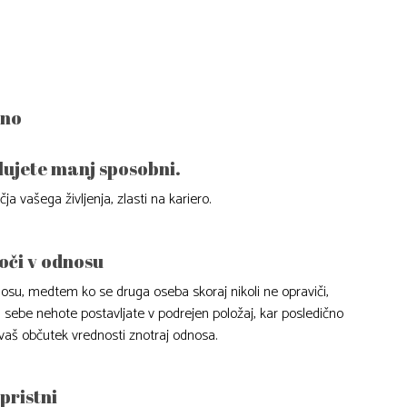
tno
lujete manj sposobni.
a vašega življenja, zlasti na kariero.
oči v odnosu
nosu, medtem ko se druga oseba skoraj nikoli ne opraviči,
i sebe nehote postavljate v podrejen položaj, kar posledično
 vaš občutek vrednosti znotraj odnosa.
 pristni