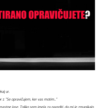
kaj ur.
or z
”Se opravičujem, ker vas motim…”
mastne lase. Toliko sem imela za narediti, da mi je zmanjkalo