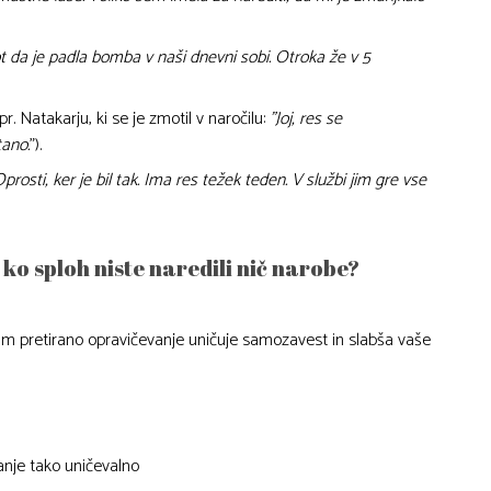
ot da je padla bomba v naši dnevni sobi. Otroka že v 5
pr. Natakarju, ki se je zmotil v naročilu:
”Joj, res se
tano.
”).
prosti, ker je bil tak. Ima res težek teden. V službi jim gre vse
 ko sploh niste naredili nič narobe?
am pretirano opravičevanje uničuje samozavest in slabša vaše
vanje tako uničevalno