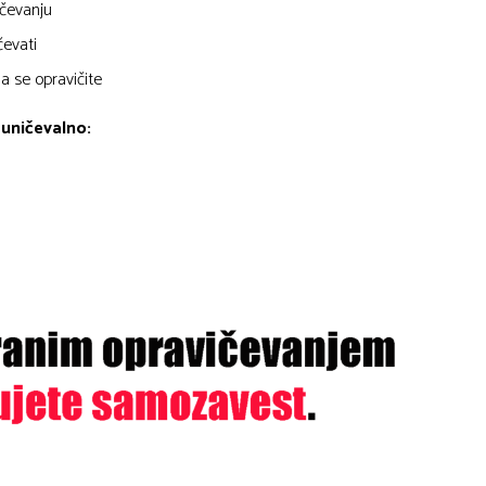
ičevanju
čevati
da se opravičite
 uničevalno: