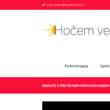
katja.istenic@hocem-vec.com
Psihoterapija
Splet
NEHAJTE S PRETIRANIM OPRAVIČEVANJEM!