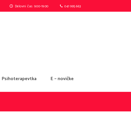
Delovni čas: 9:00-19:00
041 995 663
Psihoterapevtka
E – novičke