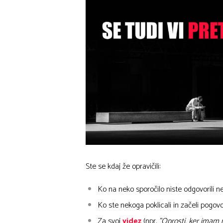
Ste se kdaj že opravičili:
Ko na neko sporočilo niste odgovorili ne
Ko ste nekoga poklicali in začeli pogov
Za svoj
videz
(npr.
”Oprosti, ker imam 