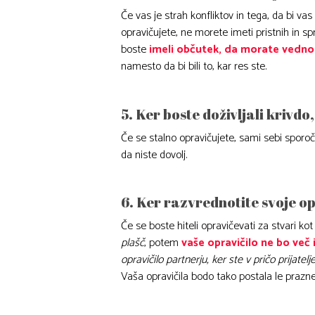
Če vas je strah konfliktov in tega, da bi vas 
opravičujete, ne morete imeti pristnih in s
boste
imeli občutek, da morate vedno 
namesto da bi bili to, kar res ste.
5. Ker boste doživljali krivdo,
Če se stalno opravičujete, sami sebi sporočate
da niste dovolj.
6. Ker razvrednotite svoje op
Če se boste hiteli opravičevati za stvari kot
plašč
, potem
vaše opravičilo ne bo več
opravičilo partnerju, ker ste v pričo prijate
Vaša opravičila bodo tako postala le prazne