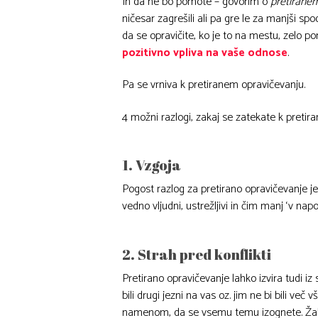
In da ne bo pomote – govorim o
pretirane
ničesar zagrešili ali pa gre le za manjši sp
da se opravičite, ko je to na mestu, zelo 
pozitivno vpliva na vaše odnose
.
Pa se vrniva k pretiranem opravičevanju.
4 možni razlogi, zakaj se zatekate k pretir
1. Vzgoja
Pogost razlog za pretirano opravičevanje je
vedno vljudni, ustrežljivi in čim manj ‘v napo
2. Strah pred konflikti
Pretirano opravičevanje lahko izvira tudi iz s
bili drugi jezni na vas oz. jim ne bi bili ve
namenom, da se vsemu temu izognete. Žal va