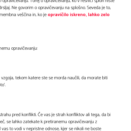
m
opravičevanju. Torej o opravičevanju, ko v resnici sploh niste
odrsljaj. Ne govorim o opravičevanju na splošno. Seveda je to,
pomembna veščina in, ko je
opravičilo iskreno, lahko zelo
anemu opravičevanju:
 vzgoja, tekom katere ste se morda naučili, da morate biti
to’.
trahu pred konflikti. Če vas je strah konfliktov ali tega, da bi
č všeč, se lahko zatekate k pretiranemu opravičevanju z
s to vodi v nepristne odnose, kjer se nikoli ne boste