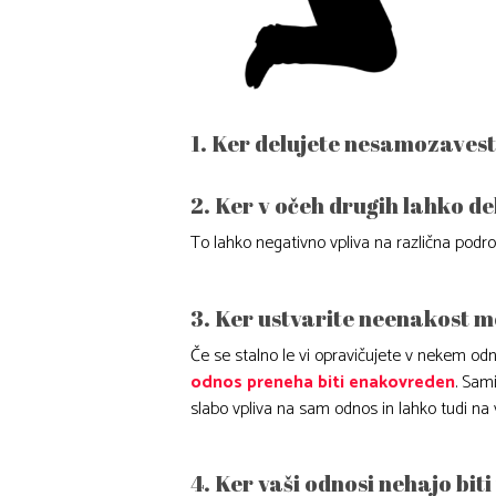
1. Ker delujete nesamozaves
2. Ker v očeh drugih lahko de
To lahko negativno vpliva na različna področj
3. Ker ustvarite neenakost m
Če se stalno le vi opravičujete v nekem od
odnos preneha biti enakovreden
. Sam
slabo vpliva na sam odnos in lahko tudi na
4. Ker vaši odnosi nehajo biti