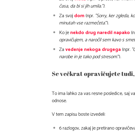
časa, da bi si jih umila.”).
Za svoj
dom
(npr.
”Sorry, ker zgleda, k
minutah vse razmečeta
.”).
Ko je
nekdo drug naredil napako
(n
opravičujem, a naročil sem kavo s sme
Za
vedenje nekoga drugega
(npr.
”O
narobe in je tako pod stresom
.”).
Se večkrat opravičujete tudi,
To ima lahko za vas resne posledice, saj v
odnose.
V tem zapisu boste izvedeli:
6 razlogov, zakaj je pretirano opraviče