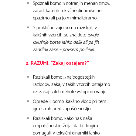
Spoznali bomo 5 notranjih mehanizmov,
zaradi katerih toksične dinamike ne
opazimo ali pa jo minimaliziramo.
S praktično vajo bomo raziskali, v
kakšnih vzorcih se znajdete
(svoje
izkušnje boste lahko delili ali pa jih
zadržali zase – povsem po želji).
2. RAZUMI: ”Zakaj ostajam?”
Raziskali bomo 5 najpogostejših
razlogov, zakaj v takih vzorcih ostajamo
oz. zakaj sploh nehote vstopimo vanje.
Opredelili bomo, kakšno vlogo pri tem
igra strah pred zapuščenostjo.
Raziskali bomo, kako nas naša
empatičnost in želja, da bi drugim
pomagali, v toksični dinamiki lahko