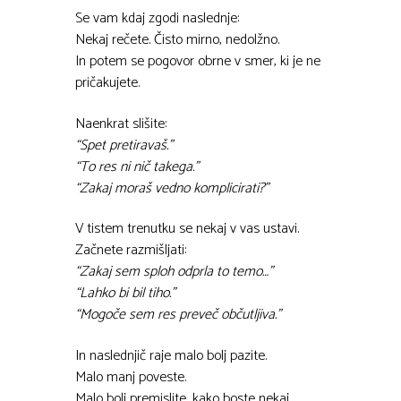
Se vam kdaj zgodi naslednje:
Nekaj rečete. Čisto mirno, nedolžno.
In potem se pogovor obrne v smer, ki je ne
pričakujete.
Naenkrat slišite:
“Spet pretiravaš.”
“To res ni nič takega.”
“Zakaj moraš vedno komplicirati?”
V tistem trenutku se nekaj v vas ustavi.
Začnete razmišljati:
“Zakaj sem sploh odprla to temo…”
“Lahko bi bil tiho.”
“Mogoče sem res preveč občutljiva.”
In naslednjič raje malo bolj pazite.
Malo manj poveste.
Malo bolj premislite, kako boste nekaj