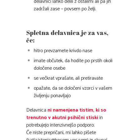
delavnici lahko delili z ostalimi ali pa jih
zadržali zase – povsem po želji.
Spletna delavnica je za vas,
če:
hitro prevzamete krivdo nase
imate občutek, da hodite po prstih okoli
določene osebe
se večkrat vprašate, ali pretiravate
opažate, da se določeni vzorci v vašem
življenju ponavljajo
Delavnica
ni namenjena tistim, ki so
trenutno v akutni psihični stiski
in
potrebujejo intenzivnejšo podporo.
Če niste prepričani, mi lahko pišete