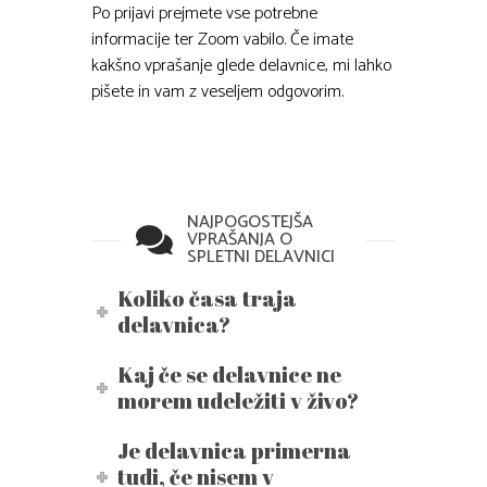
Po prijavi prejmete vse potrebne
informacije ter Zoom vabilo. Če imate
kakšno vprašanje glede delavnice, mi lahko
pišete in vam z veseljem odgovorim.
NAJPOGOSTEJŠA
VPRAŠANJA O
SPLETNI DELAVNICI
Koliko časa traja
delavnica?
Kaj če se delavnice ne
morem udeležiti v živo?
Je delavnica primerna
tudi, če nisem v