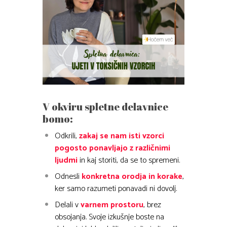
V okviru spletne delavnice
bomo:
Odkrili,
zakaj se nam isti vzorci
pogosto ponavljajo z različnimi
ljudmi
in kaj storiti, da se to spremeni.
Odnesli
konkretna orodja in korake
,
ker samo razumeti ponavadi ni dovolj.
Delali v
varnem prostoru
, brez
obsojanja. Svoje izkušnje boste na