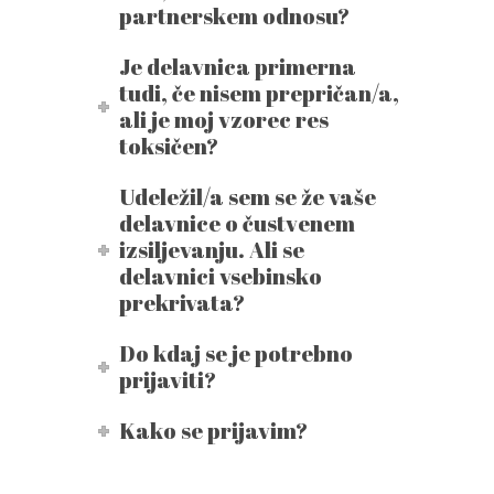
partnerskem odnosu?
Je delavnica primerna
tudi, če nisem prepričan/a,
ali je moj vzorec res
toksičen?
Udeležil/a sem se že vaše
delavnice o čustvenem
izsiljevanju. Ali se
delavnici vsebinsko
prekrivata?
Do kdaj se je potrebno
prijaviti?
Kako se prijavim?