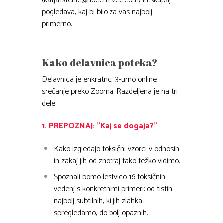
(katja.istenic@hocem-vec.com) in skupaj
pogledava, kaj bi bilo za vas najbolj
primerno.
Kako delavnica poteka?
Delavnica je enkratno, 3-urno online
srečanje preko Zooma. Razdeljena je na tri
dele:
1. PREPOZNAJ: ”Kaj se dogaja?”
Kako izgledajo toksični vzorci v odnosih
in zakaj jih od znotraj tako težko vidimo.
Spoznali bomo lestvico 16 toksičnih
vedenj s konkretnimi primeri: od tistih
najbolj subtilnih, ki jih zlahka
spregledamo, do bolj opaznih.