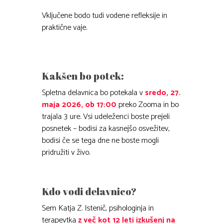
Vključene bodo tudi vodene refleksije in
praktične vaje.
Kakšen bo potek:
Spletna delavnica bo potekala v
sredo, 27.
maja 2026, ob 17:00
preko Zooma in bo
trajala 3 ure. Vsi udeleženci boste prejeli
posnetek – bodisi za kasnejšo osvežitev,
bodisi če se tega dne ne boste mogli
pridružiti v živo.
Kdo vodi delavnico?
Sem Katja Z. Istenič, psihologinja in
terapevtka
z več kot 12 leti izkušenj na